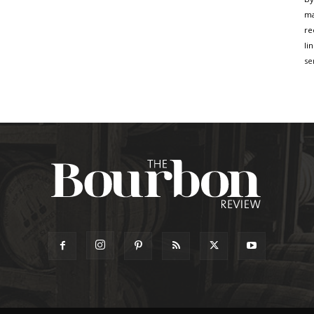
Co
Us
ma
Pl
re
le
li
th
se
fi
bl